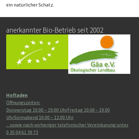
ein natürlicher Schatz.
anerkannter Bio-Betrieb seit 2002
Hofladen
Öffnungszeiten:
Donnerstag 10.00 – 19.00 UhrFreitag 10.00 – 19.00
UhrSonnabend 10.00 – 12.00 Uhr
... sowie nach vorheriger telefonischer Vereinbarung unter
0 35 04 61 39 73